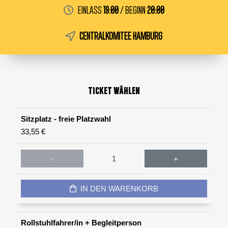
Einlass
19:00
/
Beginn
20:00
CENTRALKOMITEE
HAMBURG
Ticket wählen
Sitzplatz - freie Platzwahl
33,55 €
-
+
IN DEN WARENKORB
Rollstuhlfahrer/in + Begleitperson